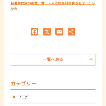
松濤明武会の教室一覧・２４時間無料体験予約はこちら
から
F
X
E
共
a
m
有
c
ai
e
l
b
一覧へ戻る
o
o
k
カテゴリー
ブログ