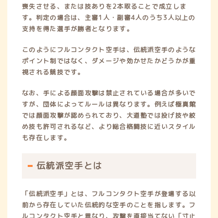
喪失させる、または技ありを2本取ることで成立しま
す。判定の場合は、主審1人・副審4人のうち3人以上の
支持を得た選手が勝者となります。
このようにフルコンタクト空手は、伝統派空手のような
ポイント制ではなく、ダメージや効かせたかどうかが重
視される競技です。
なお、手による顔面攻撃は禁止されている場合が多いで
すが、団体によってルールは異なります。例えば極真館
では顔面攻撃が認められており、大道塾では投げ技や絞
め技も許可されるなど、より総合格闘技に近いスタイル
も存在します。
伝統派空手とは
「伝統派空手」とは、フルコンタクト空手が登場する以
前から存在していた伝統的な空手のことを指します。フ
ルコンタクト空手と異なり、攻撃を直接当てない「寸止