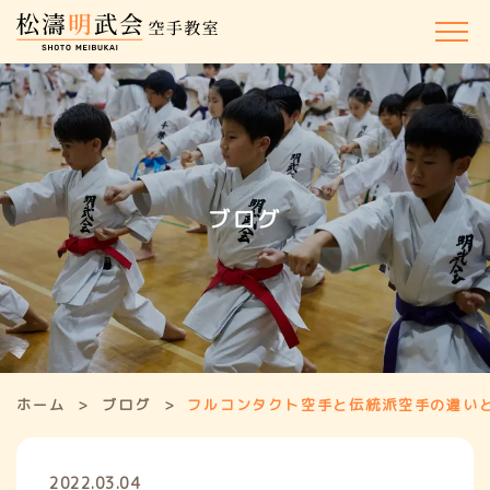
ホーム
松濤明武会について
ブログ
講師紹介
体験・⼊会のご案内
教室⼀覧
ホーム
ブログ
フルコンタクト空手と伝統派空手の違い
よくある質問
お知らせ/キャンペーン
2022.03.04