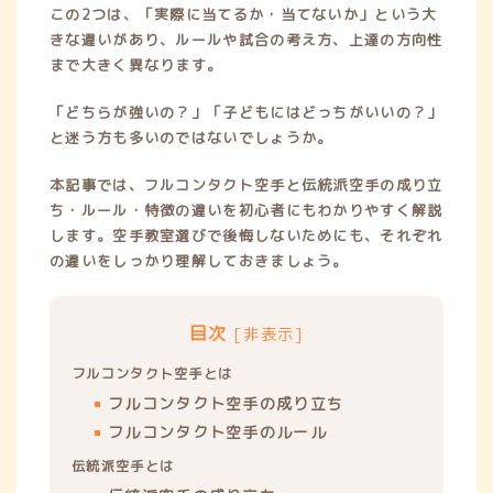
u
c
s
k
n
この2つは、「実際に当てるか・当てないか」という大
t
e
t
t
e
きな違いがあり、ルールや試合の考え方、上達の方向性
u
b
a
o
まで大きく異なります。
b
o
g
k
e
o
r
「どちらが強いの？」「子どもにはどっちがいいの？」
k
a
と迷う方も多いのではないでしょうか。
m
本記事では、フルコンタクト空手と伝統派空手の成り立
ち・ルール・特徴の違いを初心者にもわかりやすく解説
します。空手教室選びで後悔しないためにも、それぞれ
の違いをしっかり理解しておきましょう。
目次
[
非表示
]
フルコンタクト空手とは
フルコンタクト空手の成り立ち
フルコンタクト空手のルール
伝統派空手とは