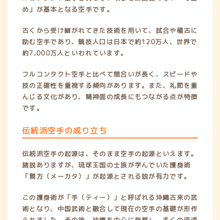
め」が基本となる空手です。
古くから受け継がれてきた技術を用いて、試合や稽古に
励む空手であり、競技人口は日本で約120万人、世界で
約7,000万人といわれています。
フルコンタクト空手と比べて間合いが長く、スピードや
技の正確性を重視する傾向があります。また、礼節を重
んじる文化があり、精神面の成長にもつながる点が特徴
です。
伝統派空手の成り立ち
伝統派空手の起源は、そのまま空手の起源といえます。
諸説ありますが、琉球王国の士族が学んでいた護身術
「舞方（メーカタ）」が起源とされる説が有力です。
この護身術が「手（ティー）」と呼ばれる沖縄古来の武
術となり、中国武術と融合して現在の空手の基礎が形作
られました。その後、沖縄を中心に発展し、多くの流派