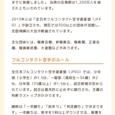
までに発展しました。 当時の会員数は1,200万人を超
えたともいわれています。
2013年には「全日本フルコンタクト空手道連盟（JFK
O）」が設立され、現在では300以上の団体が加盟し、
全国規模の大会が開催されています。
主な団体には、極真会館、新極真会、極真館、正道会
館、極真拳武會、大道塾などがあります。
フルコンタクト空手のルール
全日本フルコンタクト空手道連盟（JFKO）では、少年
部（小学生）が1.5分、一般部（高校生〜34歳）が2
分、壮年部（35歳以上）が1.5分と、試合時間が定めら
れています。試合は基本的に止めずに続行され、主審の
判断でストップがかかります。
勝敗は「一本勝ち」「技あり」「判定勝ち」で決まりま
す。一本勝ちは、相手を3秒以上ダウンさせる、戦意を