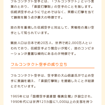
フルコンタクト空手とは、「フルコンタクト」という言
葉のとおり、「直接打撃制」の空手のことを指します。
伝統派空手のように寸止めではなく、実際に打撃を当て
て勝敗を競う点が最大の特徴です。
技の形を重視した伝統空手と対比して、実戦性の高い空
手として知られています。
競技人口は日本で約20万人、世界で約2,000万人とい
われており、伝統空手より間合いが短く、技のコンビネ
ーションが豊富な傾向にあるのが特徴です。
フルコンタクト空手の成り立ち
フルコンタクト空手は、空手家の大山倍達氏が寸止め空
手に異論を唱え、「直接打撃制」を提唱したことが起源
とされています。
1965年には「国際空手道連盟 極真会館」が設立され、
1990年代には世界123カ国に1,000以上の支部を持つ