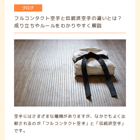
ブログ
ブログ
フルコンタクト空手と伝統派空手の違いとは？
成り立ちやルールをわかりやすく解説
WEB予約、ご相談等がございましたら
お気軽にお問い合わせください。
WEB予約
お問い合わせ
空手にはさまざまな種類がありますが、なかでもよく比
較されるのが「フルコンタクト空手」と「伝統派空手」
y
f
i
t
l
です。
o
a
n
i
i