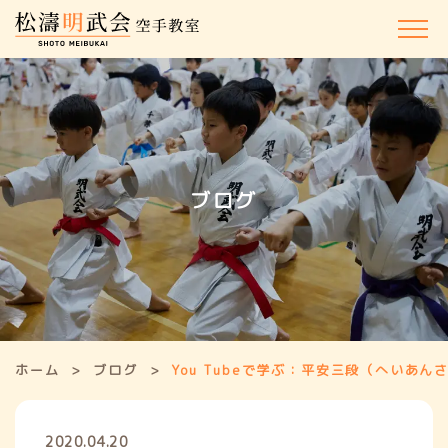
ホーム
松濤明武会について
ブログ
講師紹介
体験・⼊会のご案内
教室⼀覧
ホーム
ブログ
You Tubeで学ぶ：平安三段（へいあん
よくある質問
お知らせ/キャンペーン
2020.04.20