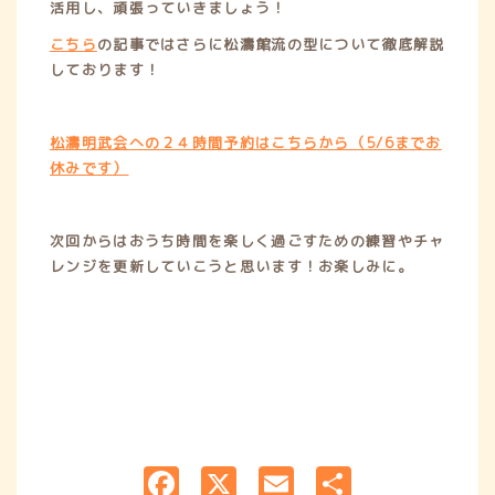
活用し、頑張っていきましょう！
こちら
の記事ではさらに松濤館流の型について徹底解説
しております！
松濤明武会への２４時間予約はこちらから（5/6までお
休みです）
次回からはおうち時間を楽しく過ごすための練習やチャ
レンジを更新していこうと思います！お楽しみに。
F
X
E
共