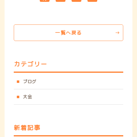
a
m
有
c
ai
e
l
b
一覧へ戻る
o
o
k
カテゴリー
ブログ
大会
新着記事