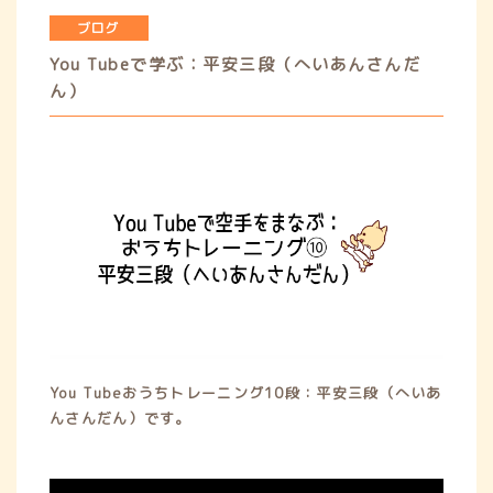
ブログ
ブログ
You Tubeで学ぶ：平安三段（へいあんさんだ
ん）
WEB予約、ご相談等がございましたら
お気軽にお問い合わせください。
WEB予約
お問い合わせ
You Tubeおうちトレーニング10段：平安三段（へいあ
んさんだん）です。
y
f
i
t
l
o
a
n
i
i