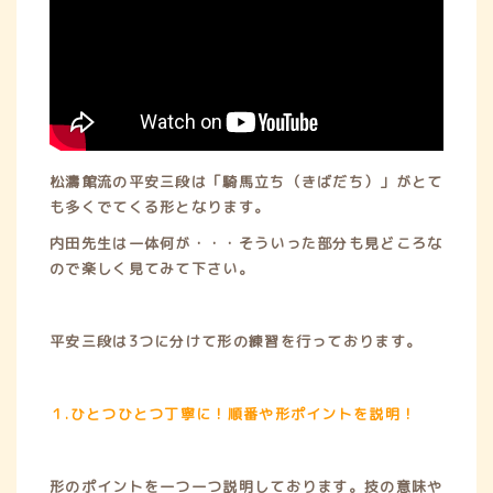
u
c
s
k
n
t
e
t
t
e
u
b
a
o
b
o
g
k
e
o
r
k
a
m
松濤館流の平安三段は「騎馬立ち（きばだち）」がとて
も多くでてくる形となります。
内田先生は一体何が・・・そういった部分も見どころな
ので楽しく見てみて下さい。
平安三段は3つに分けて形の練習を行っております。
１.ひとつひとつ丁寧に！順番や形ポイントを説明！
形のポイントを一つ一つ説明しております。技の意味や