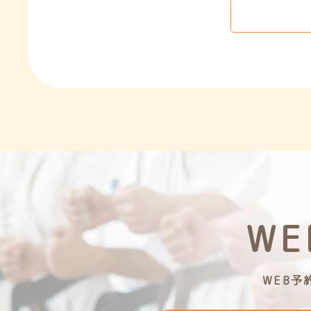
W
WEB