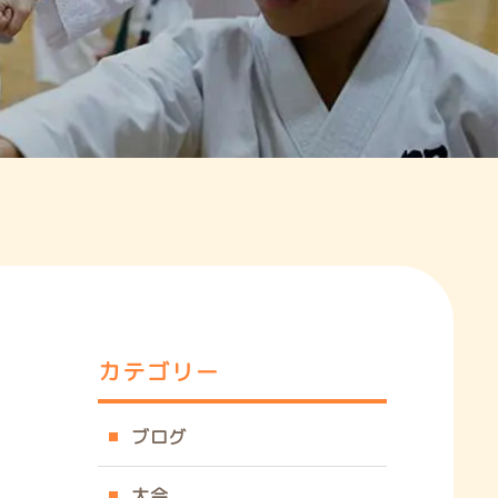
お知らせ/キャンペーン
ブログ
WEB予約、ご相談等がございましたら
お気軽にお問い合わせください。
WEB予約
カテゴリー
お問い合わせ
ブログ
y
f
i
t
l
大会