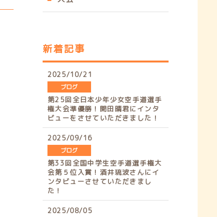
o
a
n
i
i
u
c
s
k
n
t
e
t
t
e
u
b
a
o
新着記事
b
o
g
k
e
o
r
2025/10/21
k
a
ブログ
m
第25回全日本少年少女空手道選手
権大会準優勝！開田晴君にインタ
ビューをさせていただきました！
2025/09/16
ブログ
第33回全国中学生空手道選手権大
会第５位入賞！酒井琉波さんにイ
ンタビューさせていただきまし
た！
2025/08/05