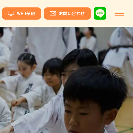
WEB予約
お問い合わせ
ホーム
松濤明武会について
講師紹介
体験・⼊会のご案内
教室⼀覧
よくある質問